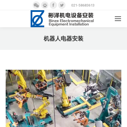
微
百
Facebook
Twitter
021-58683613
信
度
page
page
page
page
opens
opens
Search:
opens
opens
in
in
in
in
new
new
机器人电器安装
new
new
window
window
You are here:
window
window