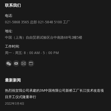
联系我们
电话:
021-5868 3565 总部 021-5848 5100 工厂
地址:
中国（上海）自由贸易试验区台中南路68号2幢5楼
工作时间:
周一 - 周五: 8：00 AM - 5：00 PM
Find us on:
YouTube
Mail
Website
微
page
page
page
信
opens
opens
opens
page
最新新闻
in
in
in
opens
热烈祝贺我公司承建的3M中国有限公司新桥工厂长江技术改造项
new
new
new
in
目开工仪式隆重举行
window
window
window
new
2022年3月4日
window