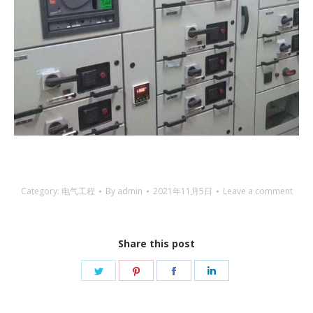
Category:
电气工程
By
admin
2021年11月5日
Leave a comment
Share this post
Share
Share
Share
Share
on
on
on
on
Twitter
Pinterest
Facebook
LinkedIn