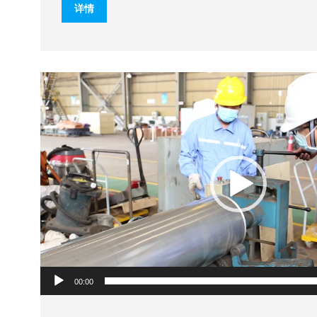
详情
视
频
播
放
器
00:00