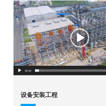
视
频
播
放
器
00:00
设备安装工程