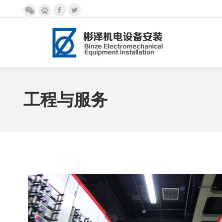
Facebook
Twitter
微
百
page
page
信
度
opens
opens
page
page
in
in
opens
opens
new
new
in
in
window
window
new
new
window
window
工程与服务
视
频
播
放