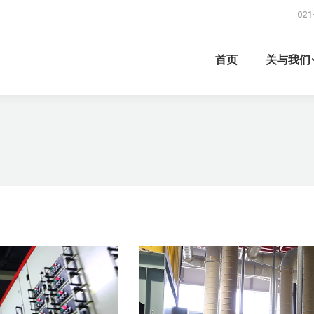
021
首页
关与我们
视
频
播
放