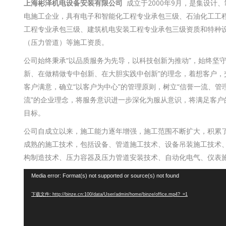
上海彬泽机电设备安装有限公司
成立于2000年9月，是集设计
电施工企业，具有电子和智能化工程专业承包三级、石油化工工
工程专业承包三级、建筑机电安装工程专业承包三级资质和特种
（压力管道）等施工资质。
公司始终秉承“以品质服务为先导，以科技创新为推动”，始终坚守
新、在做精做专中创新、在大胆实践中创新”的理念，着想客户，
客户满意，确立“以客户为中心”的管理原则，树立“信誉一流、管
流”的企业理念，将服务意识进一步深化为服从意识，将满足客户
目标。
公司自成立以来，施工能力逐年增强，施工范围不断扩大，积累
成熟的施工技术，包括设备、管道施工技术、设备吊装施工技术
构制造技术、压力容器及压力管道安装技术、自动化电气、仪表
视
Media error: Format(s) not supported or source(s) not found
频
下载文件: http://binze.cn:100/data/User/admin/home/binze/office.mp4?_=1
播
放