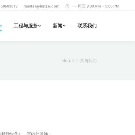
-58683613
master@binze.com
周一 – 周五 8:00 AM – 5:00 PM
工程与服务
新闻
联系我们
Search:
You are here:
Home
关与我们
除特种设备），室内外装饰；