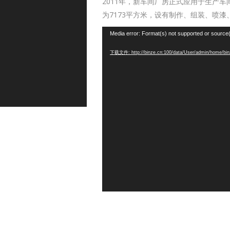
2011年，新车间厂房正式应用于生产车
为7173平方米，设有制作、组装、喷
视
Media error: Format(s) not supported or source(
频
下载文件: http://binze.cn:100/data/User/admin/home/bin
播
放
器