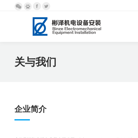
Facebook
Twitter
微
百
page
page
信
度
opens
opens
page
page
in
in
opens
opens
new
new
in
in
window
window
new
new
window
window
关与我们
企业简介